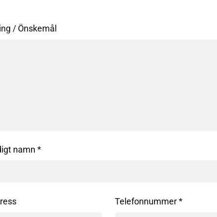
ing / Önskemål
digt namn *
ress
Telefonnummer *