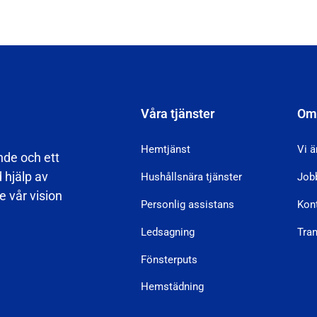
Våra tjänster
Om
Hemtjänst
Vi ä
nde och ett
d hjälp av
Hushållsnära tjänster
Job
 vår vision
Personlig assistans
Kon
Ledsagning
Tra
Fönsterputs
Hemstädning