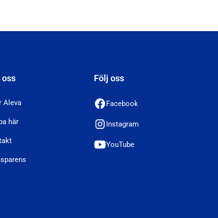
 oss
Följ oss
r Aleva
Facebook
ba här
Instagram
takt
YouTube
nsparens