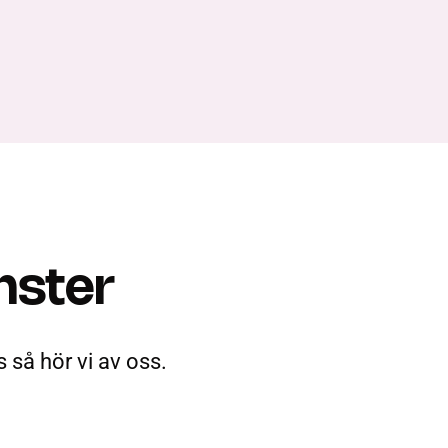
nster
s så hör vi av oss.