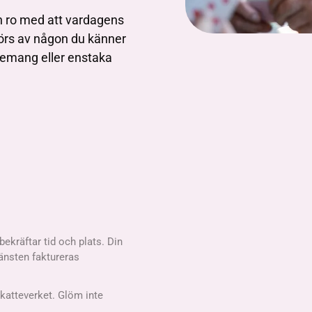
h ro med att vardagens
förs av någon du känner
nnemang eller enstaka
bekräftar tid och plats. Din
jänsten faktureras
Skatteverket. Glöm inte