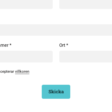
mer *
Ort *
ccepterar
villkoren