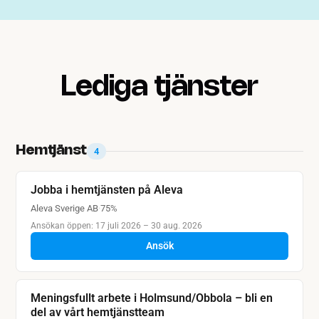
Lediga tjänster
Hemtjänst
4
Jobba i hemtjänsten på Aleva
Aleva Sverige AB
·
75%
Ansökan öppen: 17 juli 2026 – 30 aug. 2026
Ansök
Meningsfullt arbete i Holmsund/Obbola – bli en
del av vårt hemtjänstteam