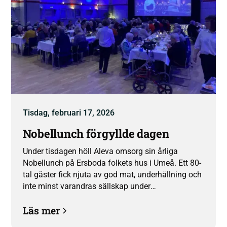
Tisdag, februari 17, 2026
Nobellunch förgyllde dagen
Under tisdagen höll Aleva omsorg sin årliga
Nobellunch på Ersboda folkets hus i Umeå. Ett 80-
tal gäster fick njuta av god mat, underhållning och
inte minst varandras sällskap under
eftermiddagen då även Nobelpriser delades ut. “Vi
Läs mer
är så glada över att äntligen kunna bjuda in till fest
igen” säger VD Frida Nilsson.