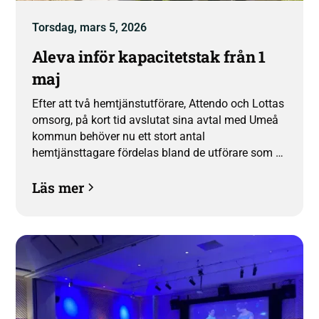
Torsdag, mars 5, 2026
Aleva inför kapacitetstak från 1
maj
Efter att två hemtjänstutförare, Attendo och Lottas
omsorg, på kort tid avslutat sina avtal med Umeå
kommun behöver nu ett stort antal
hemtjänsttagare fördelas bland de utförare som är
kvar. För att säkra fortsatt hög kvalitet och
Läs mer
trygghet för våra kunder och medarbetare inför
Aleva därför ett kapacitetstak från och med den 1
maj.