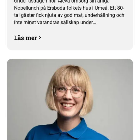
Under tisdagen höll Aleva omsorg sin årliga
Nobellunch på Ersboda folkets hus i Umeå. Ett 80-
tal gäster fick njuta av god mat, underhållning och
inte minst varandras sällskap under
eftermiddagen då även Nobelpriser delades ut. “Vi
Läs mer
är så glada över att äntligen kunna bjuda in till fest
igen” säger VD Frida Nilsson.