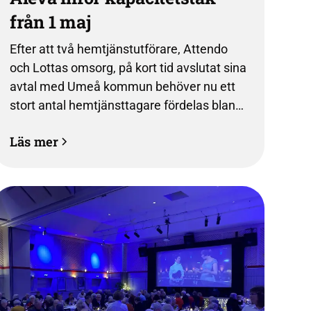
från 1 maj
Efter att två hemtjänstutförare, Attendo
och Lottas omsorg, på kort tid avslutat sina
avtal med Umeå kommun behöver nu ett
stort antal hemtjänsttagare fördelas bland
de utförare som är kvar. För att säkra
Läs mer
fortsatt hög kvalitet och trygghet för våra
kunder och medarbetare inför Aleva därför
ett kapacitetstak från och med den 1 maj.