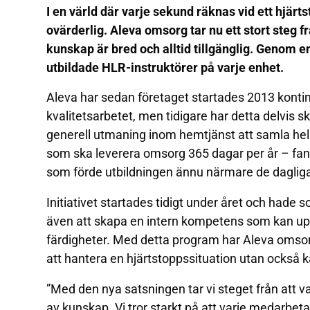
I en värld där varje sekund räknas vid ett hjär
ovärderlig. Aleva omsorg tar nu ett stort steg fr
kunskap är bred och alltid tillgänglig. Genom e
utbildade HLR-instruktörer på varje enhet.
Aleva har sedan företaget startades 2013 kontinu
kvalitetsarbetet, men tidigare har detta delvis s
generell utmaning inom hemtjänst att samla hel
som ska leverera omsorg 365 dagar per år – fan
som förde utbildningen ännu närmare de dagli
Initiativet startades tidigt under året och hade
även att skapa en intern kompetens som kan up
färdigheter. Med detta program har Aleva omsorg 
att hantera en hjärtstoppssituation utan också k
”Med den nya satsningen tar vi steget från att var
av kunskap. Vi tror starkt på att varje medarbe