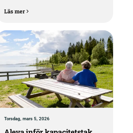
utformning och genomförande har
Läs mer
betydande brister.
Torsdag, mars 5, 2026
Aleva inför kapacitetstak