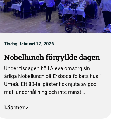
Tisdag, februari 17, 2026
Nobellunch förgyllde dagen
Under tisdagen höll Aleva omsorg sin
årliga Nobellunch på Ersboda folkets hus i
Umeå. Ett 80-tal gäster fick njuta av god
mat, underhållning och inte minst
varandras sällskap under eftermiddagen
Läs mer
då även Nobelpriser delades ut. “Vi är så
glada över att äntligen kunna bjuda in till
fest igen” säger VD Frida Nilsson.