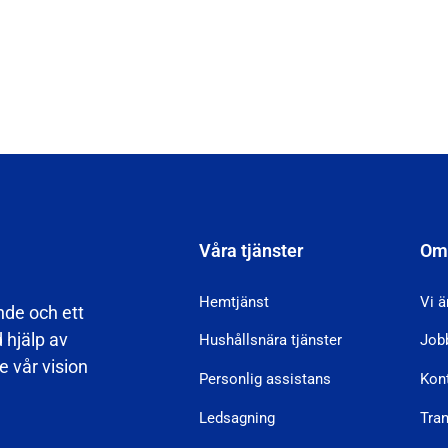
Våra tjänster
Om
Hemtjänst
Vi ä
nde och ett
d hjälp av
Hushållsnära tjänster
Job
 vår vision
Personlig assistans
Kon
Ledsagning
Tra