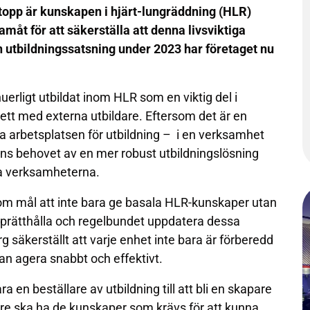
tstopp är kunskapen i hjärt-lungräddning (HLR)
amåt för att säkerställa att denna livsviktiga
n utbildningssatsning under 2023 har företaget nu
erligt utbildat inom HLR som en viktig del i
kett med externa utbildare. Eftersom det är en
a arbetsplatsen för utbildning – i en verksamhet
ns behovet av en mer robust utbildningslösning
ga verksamheterna.
 som mål att inte bara ge basala HLR-kunskaper utan
prätthålla och regelbundet uppdatera dessa
säkerställt att varje enhet inte bara är förberedd
an agera snabbt och effektivt.
a en beställare av utbildning till att bli en skapare
tare ska ha de kunskaper som krävs för att kunna