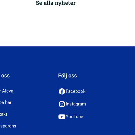
Se alla nyheter
 oss
Följ oss
r Aleva
Facebook
ba här
Instagram
takt
YouTube
nsparens