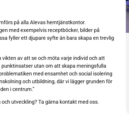
förs på alla Alevas hemtjänstkontor.
en med exempelvis receptböcker, bilder på
sa fyller ett djupare syfte än bara skapa en trevlig
n vikten av att se och möta varje individ och att
m punktinsatser utan om att skapa meningsfulla
a problematiken med ensamhet och social isolering
inskolning och utbildning, där vi lägger grunden för
iden i centrum.”
ng och utveckling? Ta gärna kontakt med oss.