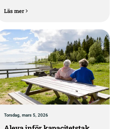
utformning och genomförande har
Läs mer
betydande brister.
Torsdag, mars 5, 2026
Aleva inför kapacitetstak