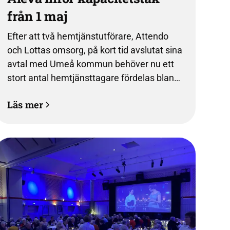
från 1 maj
Efter att två hemtjänstutförare, Attendo
och Lottas omsorg, på kort tid avslutat sina
avtal med Umeå kommun behöver nu ett
stort antal hemtjänsttagare fördelas bland
de utförare som är kvar. För att säkra
Läs mer
fortsatt hög kvalitet och trygghet för våra
kunder och medarbetare inför Aleva därför
ett kapacitetstak från och med den 1 maj.