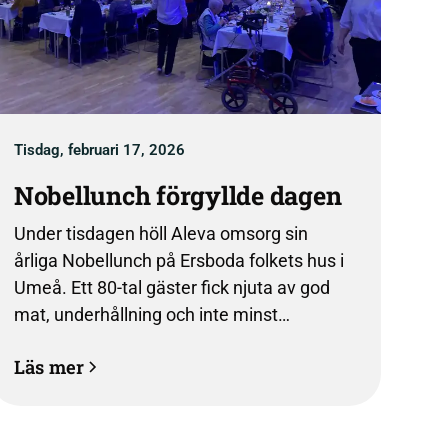
Tisdag, februari 17, 2026
Nobellunch förgyllde dagen
Under tisdagen höll Aleva omsorg sin
årliga Nobellunch på Ersboda folkets hus i
Umeå. Ett 80-tal gäster fick njuta av god
mat, underhållning och inte minst
varandras sällskap under eftermiddagen
Läs mer
då även Nobelpriser delades ut. “Vi är så
glada över att äntligen kunna bjuda in till
fest igen” säger VD Frida Nilsson.