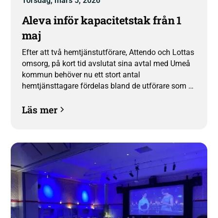
Torsdag, mars 5, 2026
Aleva inför kapacitetstak från 1
maj
Efter att två hemtjänstutförare, Attendo och Lottas
omsorg, på kort tid avslutat sina avtal med Umeå
kommun behöver nu ett stort antal
hemtjänsttagare fördelas bland de utförare som är
kvar. För att säkra fortsatt hög kvalitet och
Läs mer
trygghet för våra kunder och medarbetare inför
Aleva därför ett kapacitetstak från och med den 1
maj.