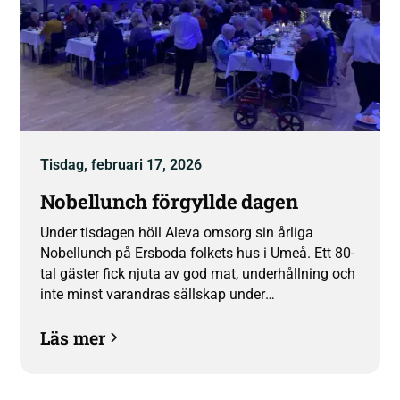
Tisdag, februari 17, 2026
Nobellunch förgyllde dagen
Under tisdagen höll Aleva omsorg sin årliga
Nobellunch på Ersboda folkets hus i Umeå. Ett 80-
tal gäster fick njuta av god mat, underhållning och
inte minst varandras sällskap under
eftermiddagen då även Nobelpriser delades ut. “Vi
Läs mer
är så glada över att äntligen kunna bjuda in till fest
igen” säger VD Frida Nilsson.