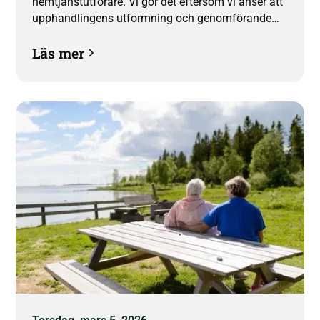
hemtjänstutförare. Vi gör det eftersom vi anser att
upphandlingens utformning och genomförande
har betydande brister.
Läs mer