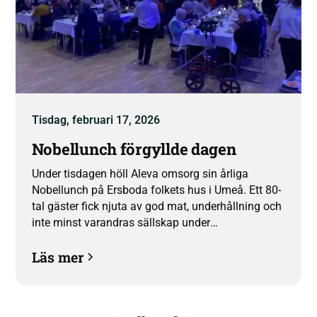
Tisdag, februari 17, 2026
Nobellunch förgyllde dagen
Under tisdagen höll Aleva omsorg sin årliga
Nobellunch på Ersboda folkets hus i Umeå. Ett 80-
tal gäster fick njuta av god mat, underhållning och
inte minst varandras sällskap under
eftermiddagen då även Nobelpriser delades ut. “Vi
Läs mer
är så glada över att äntligen kunna bjuda in till fest
igen” säger VD Frida Nilsson.