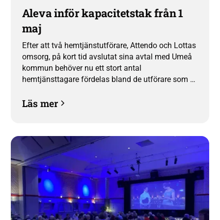
Aleva inför kapacitetstak från 1
maj
Efter att två hemtjänstutförare, Attendo och Lottas
omsorg, på kort tid avslutat sina avtal med Umeå
kommun behöver nu ett stort antal
hemtjänsttagare fördelas bland de utförare som är
kvar. För att säkra fortsatt hög kvalitet och
Läs mer
trygghet för våra kunder och medarbetare inför
Aleva därför ett kapacitetstak från och med den 1
maj.